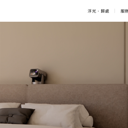
浮光．歸處
服
浮光．歸處
服